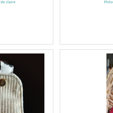
de claire
Philo