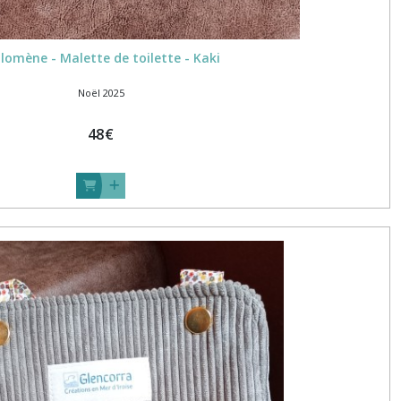
ilomène - Malette de toilette - Kaki
Noël 2025
48
€