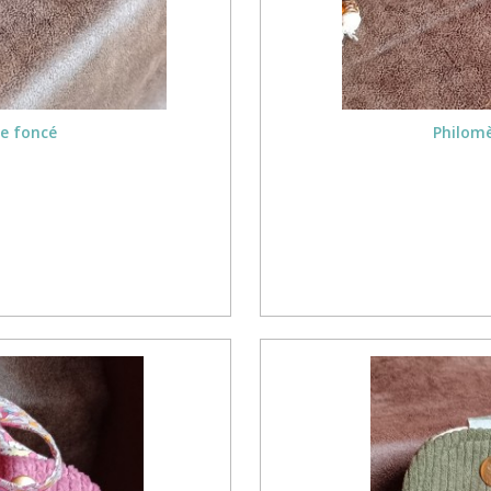
le foncé
Philomè