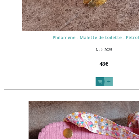
(1)
Lacets
chaussures
(2)
Philomène - Malette de toilette - Pétro
Noël 2025
Commande
client
48
€
(6)
Cyanotype
(4)
Octobre
Rose
(1)
Printemps