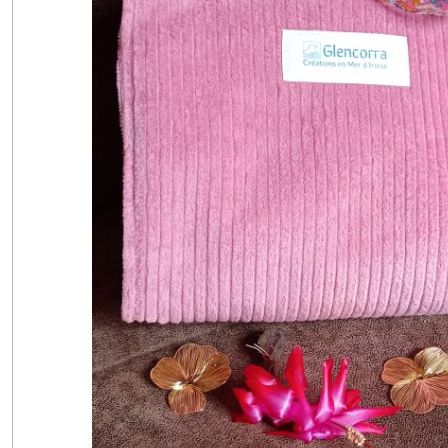
2025
(2)
Afficher
les
résultats