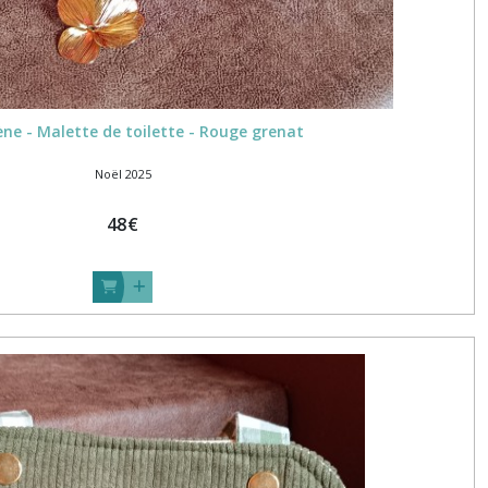
ne - Malette de toilette - Rouge grenat
Noël 2025
48
€