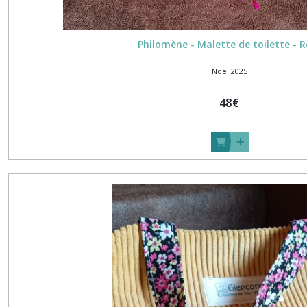
Philomène - Malette de toilette - 
Noël 2025
48
€