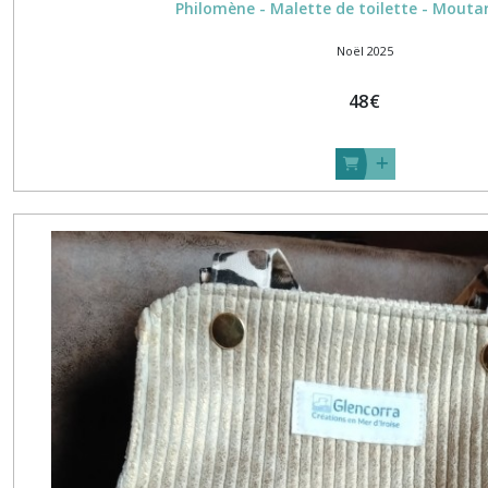
Philomène - Malette de toilette - Moutar
Noël 2025
48
€