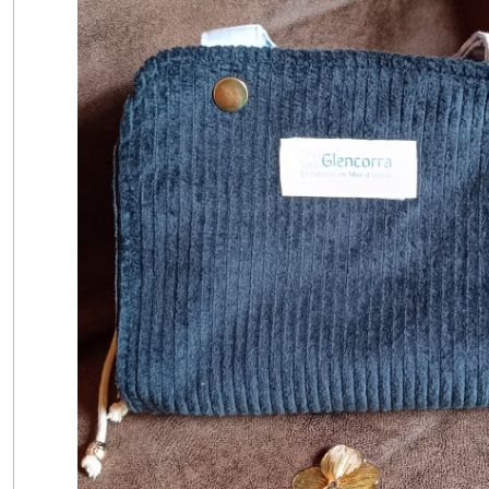
Collection
Air
Mesh
(6)
Bananes
(5)
Collection
Sauvage
(2)
Décoration
maison
(1)
Rangement
lingerie