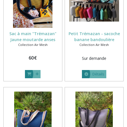
Sac à main "Trémazan"
Petit Trémazan - sacoche
Jaune moutarde anses
banane bandoulière
Collection Air Mesh
Collection Air Mesh
noires
60
€
Sur demande
Détails