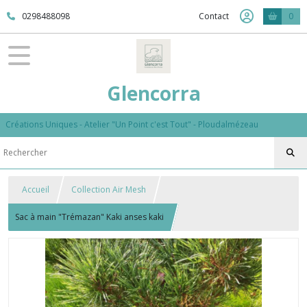
0298488098
Contact
0
Glencorra
Créations Uniques - Atelier "Un Point c'est Tout" - Ploudalmézeau
Accueil
Collection Air Mesh
Sac à main "Trémazan" Kaki anses kaki